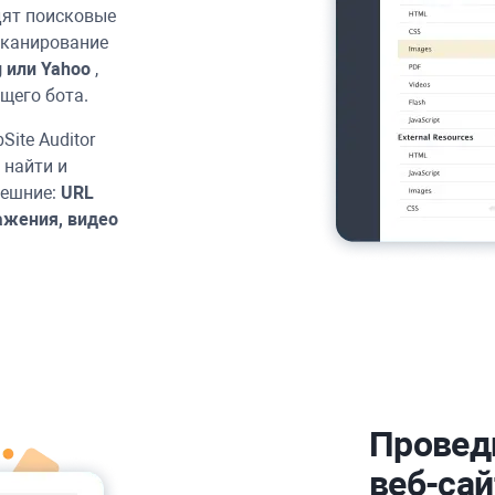
дят поисковые
сканирование
g
или
Yahoo
,
ющего бота.
Site Auditor
 найти и
нешние:
URL
ажения, видео
Проведи
веб-сай