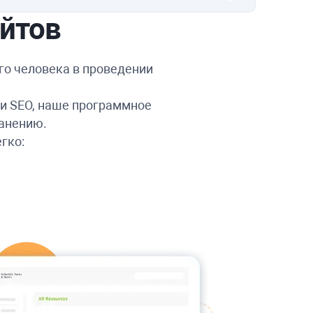
йтов
го человека в проведении
ки SEO, наше программное
ранению.
гко: