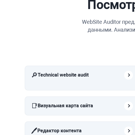
Посмотр
WebSite Auditor
предл
данными. Анализи
🔎
Technical website audit
📑
Визуальная карта сайта
🖊️
Редактор контента