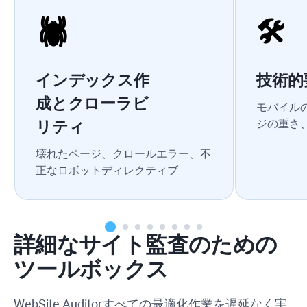
🕷
🛠
インデックス作
技術的
成とクローラビ
モバイル
ジの重さ、
リティ
壊れたページ、クロールエラー、不
正なロボットディレクティブ
詳細なサイト監査のための
ツールボックス
WebSite Auditor
すべての最適化作業を遅延なく実