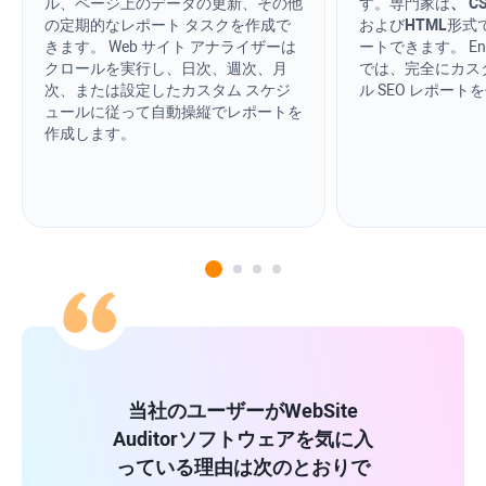
ル、ページ上のデータの更新、その他
す。専門家は
、
C
の定期的なレポート タスクを作成で
および
HTML
形式
きます。 Web サイト アナライザーは
ートできます。 Ent
クロールを実行し、日次、週次、月
では、完全にカス
次、または設定したカスタム スケジ
ル SEO レポー
ュールに従って自動操縦でレポートを
作成します。
当社のユーザーが
WebSite
Auditor
ソフトウェアを気に入
っている理由は次のとおりで