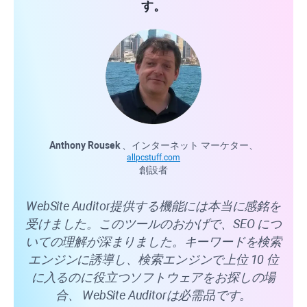
す。
Anthony Rousek
、インターネット マーケター、
Car
allpcstuff.com
創設者
Web
WebSite Auditor
提供する機能には本当に感銘を
で
受けました。このツールのおかげで、SEO につ
る
いての理解が深まりました。キーワードを検索
す
エンジンに誘導し、検索エンジンで上位 10 位
た
に入るのに役立つソフトウェアをお探しの場
が
合、
WebSite Auditor
は必需品です。
優