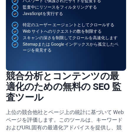
パスワードで保護されたサイトを監査する
監査中にリソースをフィルタリングする
JavaScript
を実行する
特定のユーザー エージェントとしてクロールする
Web サイトへのリクエストの数を制限する
スキャンの深さを制限してクロールを高速化します
Sitemap
または Google インデックスから孤立したペ
ージを発見する
競合分析とコンテンツの最
適化のための無料の SEO 監
査ツール
上位の競合他社とページ上の統計に基づいて Web
ページを評価します。このツールは、キーワード
および
URL
固有の最適化アドバイスを提供し、競