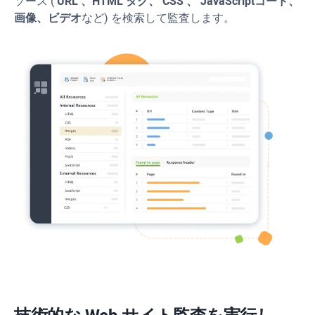
ソース (
URL
、HTML タグ、
CSS
、
JavaScript
コード、
画像、ビデオ
など) を検索して監査します。