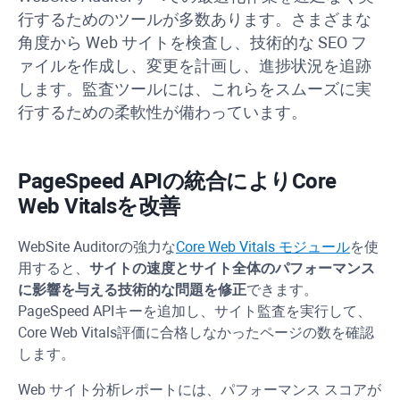
行するためのツールが多数あります。さまざまな
角度から Web サイトを検査し、技術的な SEO フ
ァイルを作成し、変更を計画し、進捗状況を追跡
します。監査ツールには、これらをスムーズに実
行するための柔軟性が備わっています。
PageSpeed
API
の統合により
Core
Web Vitals
を改善
WebSite Auditor
の強力な
Core Web Vitals モジュール
を使
用すると、
サイトの速度とサイト全体のパフォーマンス
に影響を与える技術的な問題を修正
できます。
PageSpeed
API
キーを追加し、サイト監査を実行して、
Core Web Vitals
評価に合格しなかったページの数を確認
します。
Web サイト分析レポートには、パフォーマンス スコアが