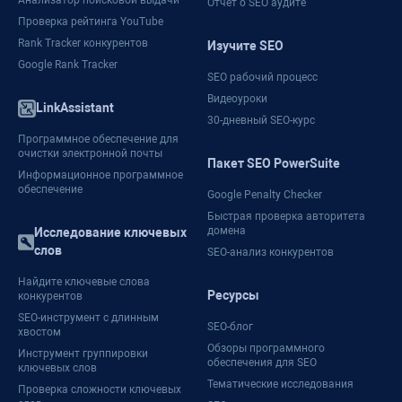
Анализатор поисковой выдачи
Отчет о SEO аудите
Проверка рейтинга YouTube
Rank Tracker конкурентов
Изучите SEO
Google Rank Tracker
SEO рабочий процесс
Видеоуроки
LinkAssistant
30-дневный SEO-курс
Программное обеспечение для
очистки электронной почты
Пакет SEO PowerSuite
Информационное программное
обеспечение
Google Penalty Checker
Быстрая проверка авторитета
домена
Исследование ключевых
слов
SEO-анализ конкурентов
Найдите ключевые слова
Ресурсы
конкурентов
SEO-инструмент с длинным
SEO-блог
хвостом
Обзоры программного
Инструмент группировки
обеспечения для SEO
ключевых слов
Тематические исследования
Проверка сложности ключевых