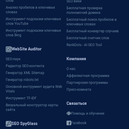
слов
SEO вики
Анализ пробелов в ключевых
Бесплатная проверка
словах
полномочий домена
Инструмент подсказки ключевых
Бесплатный поиск пробелов в
слов YouTube
ключевых словах
Инструмент подсказки ключевых
Бесплатный конвертер случаев
слов Bing
Бесплатный счетчик слов
RankDots - AI SEO Tool
WebSite Auditor
Компания
SEO-паук
Редактор SEO-контента
О нас
Генератор XML Sitemap
Аффилиатная программа
Генератор robots.txt
Партнерские программы
Основной инструмент аудита Web
Пресс-комната
Vitals
Инструмент TF-IDF
Связаться
Визуальный конструктор карты
сайта
Помощь и обучение
Facebook
SEO SpyGlass